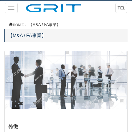
TEL
Toggle
navigation
HOME
【M&A / FA事業】
【M&A / FA事業】
特徴