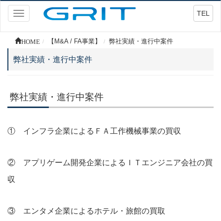
TEL
Toggle
navigation
HOME
【M&A / FA事業】
弊社実績・進行中案件
弊社実績・進行中案件
弊社実績・進行中案件
① インフラ企業によるＦＡ工作機械事業の買収
② アプリゲーム開発企業によるＩＴエンジニア会社の買
収
③ エンタメ企業によるホテル・旅館の買取